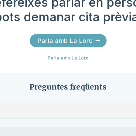
efereixes parlar en per
pots demanar cita prèvi
Parla amb La Lore
Parla amb La Lore
Preguntes freqüents