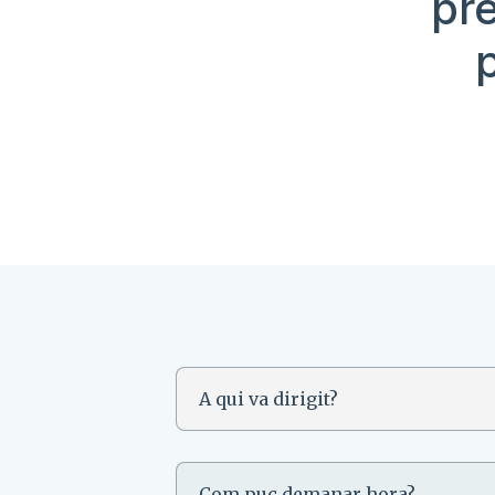
pr
A qui va dirigit?
Com puc demanar hora?