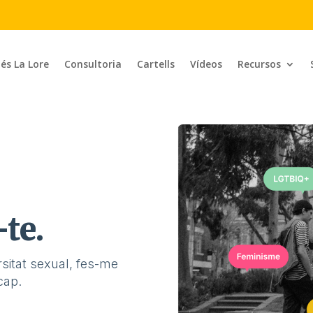
 és La Lore
Consultoria
Cartells
Vídeos
Recursos
te.
rsitat sexual, fes-me
cap.