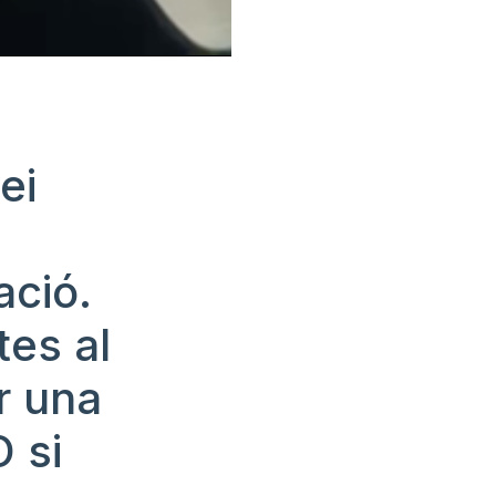
ei
a
ació.
tes al
r una
O si