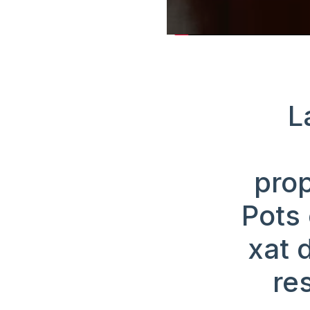
L
prop
Pots 
xat 
res