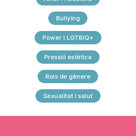
Bullying
Power i LGTBIQ+
Pressió estètica
Rols de gènere
Sexualitat i salut