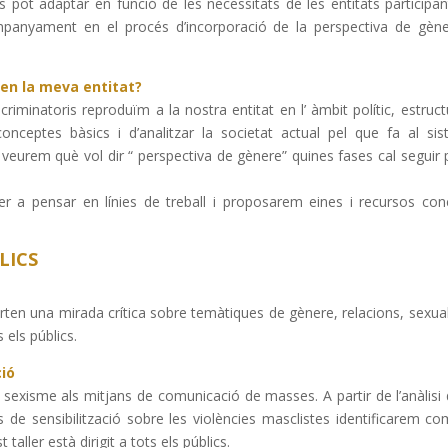
pot adaptar en funció de les necessitats de les entitats participan
ompanyament en el procés d’incorporació de la perspectiva de gèn
en la meva entitat?
iminatoris reproduïm a la nostra entitat en l’ àmbit polític, estructu
conceptes bàsics i d’analitzar la societat actual pel que fa al si
 veurem què vol dir “ perspectiva de gènere” quines fases cal seguir 
 a pensar en línies de treball i proposarem eines i recursos con
LICS
rten una mirada crítica sobre temàtiques de gènere, relacions, sexuali
 els públics.
ció
 sexisme als mitjans de comunicació de masses. A partir de l’anàlisi 
es de sensibilització sobre les violències masclistes identificarem co
taller està dirigit a tots els públics.