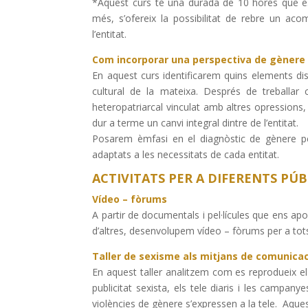
*Aquest curs té una durada de 10 hores que es 
més, s’ofereix la possibilitat de rebre un ac
l’entitat.
Com incorporar una perspectiva de gènere 
En aquest curs identificarem quins elements discr
cultural de la mateixa. Després de treballar 
heteropatriarcal vinculat amb altres opressions,
dur a terme un canvi integral dintre de l’entitat.
Posarem èmfasi en el diagnòstic de gènere per
adaptats a les necessitats de cada entitat.
ACTIVITATS PER A DIFERENTS PÚB
Vídeo – fòrums
A partir de documentals i pel·lícules que ens apo
d’altres, desenvolupem vídeo – fòrums per a tots
Taller de sexisme als mitjans de comunica
En aquest taller analitzem com es reprodueix el
publicitat sexista, els tele diaris i les campany
violències de gènere s’expressen a la tele. Aquest 