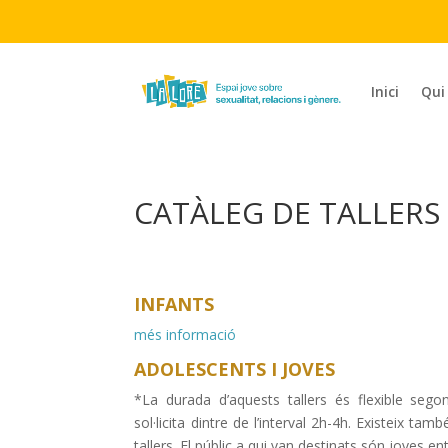
Inici
Qui
CATÀLEG DE TALLERS
INFANTS
més informació
ADOLESCENTS I JOVES
*La durada d’aquests tallers és flexible segon
sol·licita dintre de l’interval 2h-4h. Existeix tamb
tallers. El públic a qui van destinats són joves en