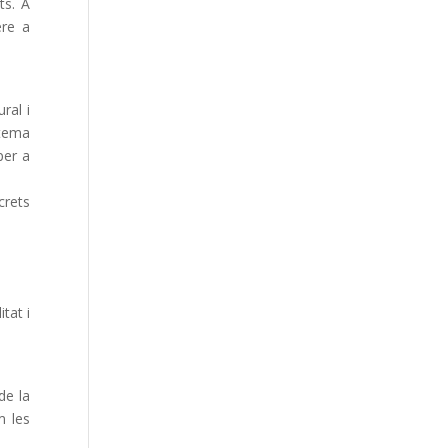
ts. A
ere a
ral i
stema
per a
crets
tat i
de la
m les