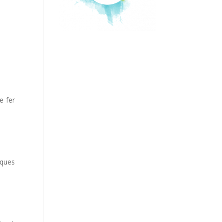
e fer
iques