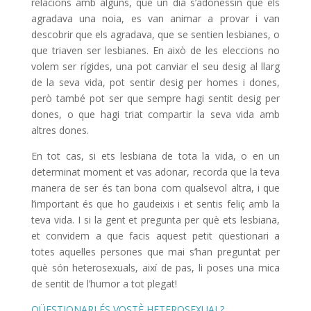
relacions amb alguns, que un dia s’adonessin que els
agradava una noia, es van animar a provar i van
descobrir que els agradava, que se sentien lesbianes, o
que triaven ser lesbianes. En això de les eleccions no
volem ser rígides, una pot canviar el seu desig al llarg
de la seva vida, pot sentir desig per homes i dones,
però també pot ser que sempre hagi sentit desig per
dones, o que hagi triat compartir la seva vida amb
altres dones.
En tot cas, si ets lesbiana de tota la vida, o en un
determinat moment et vas adonar, recorda que la teva
manera de ser és tan bona com qualsevol altra, i que
l’important és que ho gaudeixis i et sentis feliç amb la
teva vida. I si la gent et pregunta per què ets lesbiana,
et convidem a que facis aquest petit qüestionari a
totes aquelles persones que mai s’han preguntat per
què són heterosexuals, així de pas, li poses una mica
de sentit de l’humor a tot plegat!
QÜESTIONARI ÉS VOSTÈ HETEROSEXUAL?