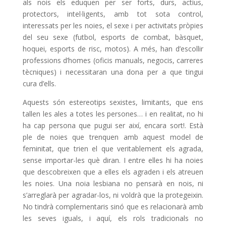
als nois els eduquen per ser forts, durs, actius,
protectors, intel·ligents, amb tot sota control,
interessats per les noies, el sexe i per activitats pròpies
del seu sexe (futbol, esports de combat, bàsquet,
hoquei, esports de risc, motos). A més, han d’escollir
professions d’homes (oficis manuals, negocis, carreres
tècniques) i necessitaran una dona per a que tingui
cura d’ells.
Aquests són estereotips sexistes, limitants, que ens
tallen les ales a totes les persones… i en realitat, no hi
ha cap persona que pugui ser així, encara sort!. Està
ple de noies que trenquen amb aquest model de
feminitat, que trien el que veritablement els agrada,
sense importar-les què diran. I entre elles hi ha noies
que descobreixen que a elles els agraden i els atreuen
les noies. Una noia lesbiana no pensarà en nois, ni
s’arreglarà per agradar-los, ni voldrà que la protegeixin.
No tindrà complementaris sinó que es relacionarà amb
les seves iguals, i aquí, els rols tradicionals no