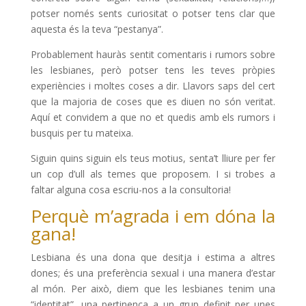
potser només sents curiositat o potser tens clar que
aquesta és la teva “pestanya”.
Probablement hauràs sentit comentaris i rumors sobre
les lesbianes, però potser tens les teves pròpies
experiències i moltes coses a dir. Llavors saps del cert
que la majoria de coses que es diuen no són veritat.
Aquí et convidem a que no et quedis amb els rumors i
busquis per tu mateixa.
Siguin quins siguin els teus motius, senta’t lliure per fer
un cop d’ull als temes que proposem. I si trobes a
faltar alguna cosa escriu-nos a la consultoria!
Perquè m’agrada i em dóna la
gana!
Lesbiana és una dona que desitja i estima a altres
dones; és una preferència sexual i una manera d’estar
al món. Per això, diem que les lesbianes tenim una
“identitat”, una pertinença a un grup definit per unes