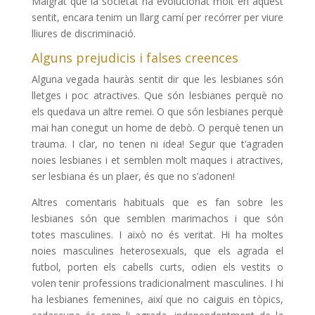
Malgrat que la societat ha evolucionat molt en aquest
sentit, encara tenim un llarg camí per recórrer per viure
lliures de discriminació.
Alguns prejudicis i falses creences
Alguna vegada hauràs sentit dir que les lesbianes són
lletges i poc atractives. Que són lesbianes perquè no
els quedava un altre remei. O que són lesbianes perquè
mai han conegut un home de debò. O perquè tenen un
trauma. I clar, no tenen ni idea! Segur que t’agraden
noies lesbianes i et semblen molt maques i atractives,
ser lesbiana és un plaer, és que no s’adonen!
Altres comentaris habituals que es fan sobre les
lesbianes són que semblen marimachos i que són
totes masculines. I això no és veritat. Hi ha moltes
noies masculines heterosexuals, que els agrada el
futbol, porten els cabells curts, odien els vestits o
volen tenir professions tradicionalment masculines. I hi
ha lesbianes femenines, així que no caiguis en tòpics,