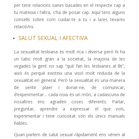
per tenir relacions sanes basades en el respecte cap a
tu mateixa i l’altra, s’ha de posar cap. Aquí tens alguns
consells sobre com cuidar-te a tu i a la/es teva/es
relació/ns.
SALUT SEXUAL I AFECTIVA
La sexualitat lesbiana és molt rica i diversa però hi ha
un tabú molt gran a la societat, la majoria de les
vegades la gent no sap “què fan les lesbianes al llit”,
això és perquè existeix una visió molt reduïda de la
sexualitat en general. Però la sexualitat és una manera
de sentir plaer i donar-ne, de comunicar,
d’experimentar… cada noia és un món, a cadascuna de
nosaltres ens agraden coses diferents. Parlar,
preguntar, aprendre a expressar el que vols,
experimentar i tenir curiositat són els únics manuals
fiables.
Quan parlem de salut sexual ràpidament ens vénen al