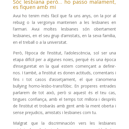
Sóc lesbiana però… ho passo malament,
es fiquen amb mi
Avui ho tenim més fàcil que fa uns anys, on la por al
rebuig o la vergonya mantenien a les lesbianes en
l’armari. Avui moltes lesbianes són obertament
lesbianes, en el seu grup d’amistats, en la seva família,
en el treball o a la universitat.
Però, l’època de l’institut, l’adolescència, sol ser una
etapa difícil per a algunes noies, perquè és una època
d’inseguretat en la qual estem començant a definir-
nos. I també, a l’institut es donen actituds, comentaris i
fins i tot casos d’assetjament, el que s’anomena
bullying homo-lesbo-transfòbic. En properes entrades
parlarem de tot això, però si aquest és el teu cas,
tingues confiança, amb el temps tot millora i després
de l’institut et trobaràs amb gent amb la ment oberta i
sense prejudicis, amistats i lesbianes com tu.
Malgrat que la discriminación vers les lesbianes