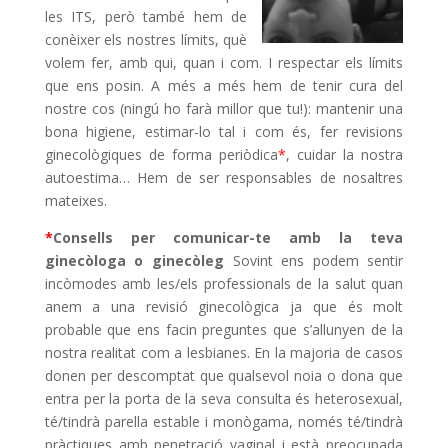
les ITS, però també hem de
conèixer els nostres límits, què
volem fer, amb qui, quan i com. I respectar els límits
que ens posin. A més a més hem de tenir cura del
nostre cos (ningú ho farà millor que tu!): mantenir una
bona higiene, estimar-lo tal i com és, fer revisions
ginecològiques de forma periòdica
*
, cuidar la nostra
autoestima… Hem de ser responsables de nosaltres
mateixes.
*
Consells per comunicar-te amb la teva
ginecòloga o ginecòleg
Sovint ens podem sentir
incòmodes amb les/els professionals de la salut quan
anem a una revisió ginecològica ja que és molt
probable que ens facin preguntes que s’allunyen de la
nostra realitat com a lesbianes. En la majoria de casos
donen per descomptat que qualsevol noia o dona que
entra per la porta de la seva consulta és heterosexual,
té/tindrà parella estable i monògama, només té/tindrà
pràctiques amb penetració vaginal i està preocupada