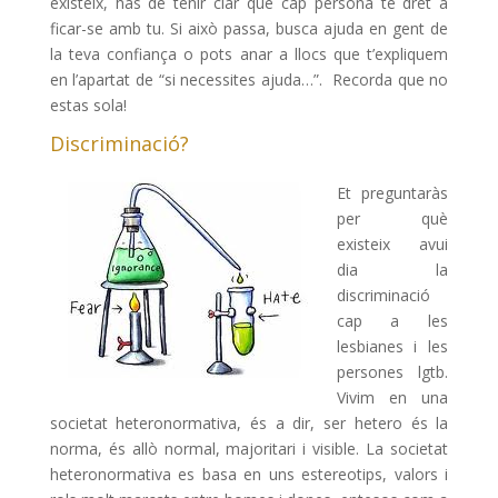
existeix, has de tenir clar que cap persona té dret a
ficar-se amb tu. Si això passa, busca ajuda en gent de
la teva confiança o pots anar a llocs que t’expliquem
en l’apartat de “si necessites ajuda…”. Recorda que no
estas sola!
Discriminació?
Et preguntaràs
per què
existeix avui
dia la
discriminació
cap a les
lesbianes i les
persones lgtb.
Vivim en una
societat heteronormativa, és a dir, ser hetero és la
norma, és allò normal, majoritari i visible. La societat
heteronormativa es basa en uns estereotips, valors i