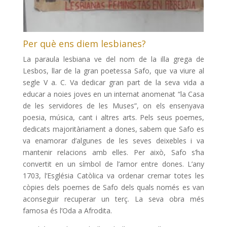
Per què ens diem lesbianes?
La paraula lesbiana ve del nom de la illa grega de
Lesbos, llar de la gran poetessa Safo, que va viure al
segle V a. C. Va dedicar gran part de la seva vida a
educar a noies joves en un internat anomenat “la Casa
de les servidores de les Muses”, on els ensenyava
poesia, música, cant i altres arts. Pels seus poemes,
dedicats majoritàriament a dones, sabem que Safo es
va enamorar d’algunes de les seves deixebles i va
mantenir relacions amb elles. Per això, Safo s’ha
convertit en un símbol de l’amor entre dones. L’any
1703, l’Església Catòlica va ordenar cremar totes les
còpies dels poemes de Safo dels quals només es van
aconseguir recuperar un terç. La seva obra més
famosa és l’Oda a Afrodita.