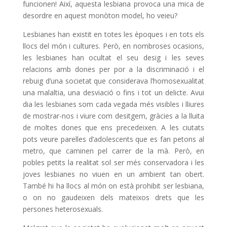
funcionen! Així, aquesta lesbiana provoca una mica de
desordre en aquest monòton model, ho veieu?
Lesbianes han existit en totes les èpoques i en tots els
llocs del món i cultures. Però, en nombroses ocasions,
les lesbianes han ocultat el seu desig i les seves
relacions amb dones per por a la discriminació i el
rebuig d’una societat que considerava l’homosexualitat
una malaltia, una desviació o fins i tot un delicte. Avui
dia les lesbianes som cada vegada més visibles i lliures
de mostrar-nos i viure com desitgem, gràcies a la lluita
de moltes dones que ens precedeixen. A les ciutats
pots veure parelles d’adolescents que es fan petons al
metro, que caminen pel carrer de la mà. Però, en
pobles petits la realitat sol ser més conservadora i les
joves lesbianes no viuen en un ambient tan obert.
També hi ha llocs al món on està prohibit ser lesbiana,
o on no gaudeixen dels mateixos drets que les
persones heterosexuals.