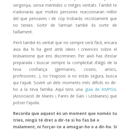
vergonya, sense mentides o mitges veritats. També te
n’adonaràs que moltes persones reaccionaran millor
del que pensaves i de cop trobaràs recolzament que
no tenies. Sortir de l’armari també és sortir de
l’aïllament.
Però també és veritat que no sempre serà fàcil, encara
avui dia hi ha gent amb idees i creences sobre el
lesbianisme que ens discriminen. Per això has d’estar
preparada i buscar sempre la complicitat d’algú de la
teva confiança (germanes, cosins, amics,
professores…), no t’exposis si no estàs segura, busca
qui t’ajudi. Sovint un dels moments més difícils es dir-
ho a la teva família. Aquí tens una
guia de AMPGIL
(Associació de Mares i Pares de Gais i Lesbianes) que
potser t’ajuda.
Recorda que aquest és un moment que només tu
tries, ningú té dret a dir-te si ho fas bé o
malament, ni forçar-te a amagar-ho o a dir-ho. Si