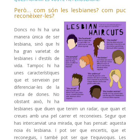
Però… com són les lesbianes? com puc
reconèixer-les?
Doncs no hi ha una
manera única de ser
lesbiana, sinó que hi
ha gran varietat de
lesbianes i d’estils de
vida. Tampoc hi ha
unes característiques
que et serveixin per
diferenciar-les de la
resta de dones. No
obstant això, hi ha
lesbianes que diuen que tenim un radar, que quan et
creues amb una pel carrer et reconeixes. Segur que
has intercanviat una mirada, que has pensat: aquesta
noia és lesbiana. I pot ser que encertis, que et
reconeguis, i també pot ser que t’equivoquis. Les