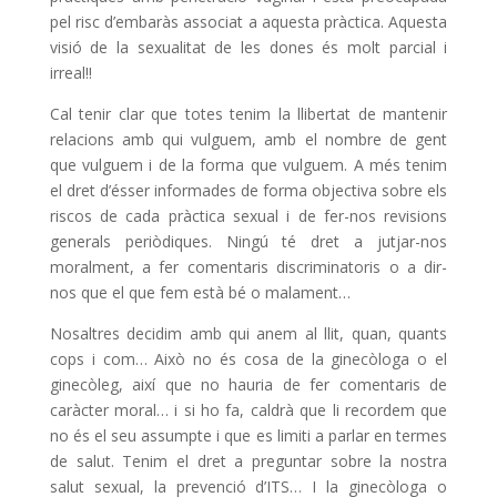
pel risc d’embaràs associat a aquesta pràctica. Aquesta
visió de la sexualitat de les dones és molt parcial i
irreal!!
Cal tenir clar que totes tenim la llibertat de mantenir
relacions amb qui vulguem, amb el nombre de gent
que vulguem i de la forma que vulguem. A més tenim
el dret d’ésser informades de forma objectiva sobre els
riscos de cada pràctica sexual i de fer-nos revisions
generals periòdiques. Ningú té dret a jutjar-nos
moralment, a fer comentaris discriminatoris o a dir-
nos que el que fem està bé o malament…
Nosaltres decidim amb qui anem al llit, quan, quants
cops i com… Això no és cosa de la ginecòloga o el
ginecòleg, així que no hauria de fer comentaris de
caràcter moral… i si ho fa, caldrà que li recordem que
no és el seu assumpte i que es limiti a parlar en termes
de salut. Tenim el dret a preguntar sobre la nostra
salut sexual, la prevenció d’ITS… I la ginecòloga o