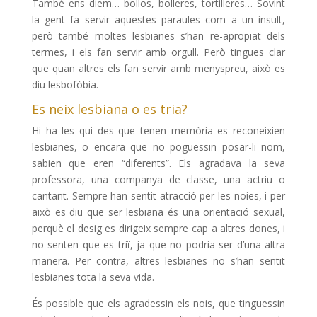
També ens diem… bollos, bolleres, tortilleres… Sovint
la gent fa servir aquestes paraules com a un insult,
però també moltes lesbianes s’han re-apropiat dels
termes, i els fan servir amb orgull. Però tingues clar
que quan altres els fan servir amb menyspreu, això es
diu lesbofòbia.
Es neix lesbiana o es tria?
Hi ha les qui des que tenen memòria es reconeixien
lesbianes, o encara que no poguessin posar-li nom,
sabien que eren “diferents”. Els agradava la seva
professora, una companya de classe, una actriu o
cantant. Sempre han sentit atracció per les noies, i per
això es diu que ser lesbiana és una orientació sexual,
perquè el desig es dirigeix sempre cap a altres dones, i
no senten que es triï, ja que no podria ser d’una altra
manera. Per contra, altres lesbianes no s’han sentit
lesbianes tota la seva vida.
És possible que els agradessin els nois, que tinguessin