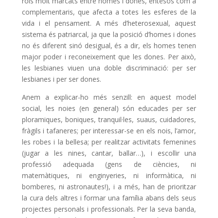
rols molt marcats entre homes i dones, entesos com a
complementaris, que afecta a totes les esferes de la
vida i el pensament. A més d’heterosexual, aquest
sistema és patriarcal, ja que la posició d’homes i dones
no és diferent sinó desigual, és a dir, els homes tenen
major poder i reconeixement que les dones. Per això,
les lesbianes viuen una doble discriminació: per ser
lesbianes i per ser dones.
Anem a explicar-ho més senzill: en aquest model
social, les noies (en general) són educades per ser
ploramiques, boniques, tranquil·les, suaus, cuidadores,
fràgils i tafaneres; per interessar-se en els nois, l’amor,
les robes i la bellesa; per realitzar activitats femenines
(jugar a les nines, cantar, ballar…), i escollir una
professió adequada (gens de ciències, ni
matemàtiques, ni enginyeries, ni informàtica, ni
bomberes, ni astronautes!), i a més, han de prioritzar
la cura dels altres i formar una família abans dels seus
projectes personals i professionals. Per la seva banda,