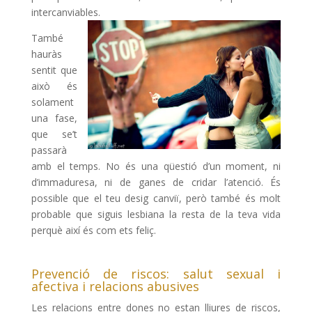
intercanviables.
També
hauràs
sentit que
això és
solament
una fase,
que se’t
passarà
amb el temps. No és una qüestió d’un moment, ni
d’immaduresa, ni de ganes de cridar l’atenció. És
possible que el teu desig canviï, però també és molt
probable que siguis lesbiana la resta de la teva vida
perquè així és com ets feliç.
Prevenció de riscos: salut sexual i
afectiva i relacions abusives
Les relacions entre dones no estan lliures de riscos,