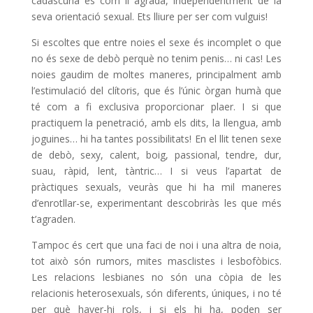
cadascuna és com li agrada, independentment de la
seva orientació sexual. Ets lliure per ser com vulguis!
Si escoltes que entre noies el sexe és incomplet o que
no és sexe de debò perquè no tenim penis… ni cas! Les
noies gaudim de moltes maneres, principalment amb
l’estimulació del clítoris, que és l’únic òrgan humà que
té com a fi exclusiva proporcionar plaer. I si que
practiquem la penetració, amb els dits, la llengua, amb
joguines… hi ha tantes possibilitats! En el llit tenen sexe
de debò, sexy, calent, boig, passional, tendre, dur,
suau, ràpid, lent, tàntric… I si veus l’apartat de
pràctiques sexuals, veuràs que hi ha mil maneres
d’enrotllar-se, experimentant descobriràs les que més
t’agraden.
Tampoc és cert que una faci de noi i una altra de noia,
tot això són rumors, mites masclistes i lesbofòbics.
Les relacions lesbianes no són una còpia de les
relacionis heterosexuals, són diferents, úniques, i no té
per què haver-hi rols, i si els hi ha, poden ser