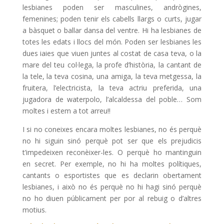
lesbianes poden ser masculines, andrògines,
femenines; poden tenir els cabells llargs o curts, jugar
a bàsquet o ballar dansa del ventre. Hi ha lesbianes de
totes les edats i llocs del món. Poden ser lesbianes les
dues iaies que viuen juntes al costat de casa teva, o la
mare del teu col·lega, la profe d’història, la cantant de
la tele, la teva cosina, una amiga, la teva metgessa, la
fruitera, l’electricista, la teva actriu preferida, una
jugadora de waterpolo, l’alcaldessa del poble… Som
moltes i estem a tot arreu!!
I si no coneixes encara moltes lesbianes, no és perquè
no hi siguin sinó perquè pot ser que els prejudicis
t’impedeixen reconèixer-les. O perquè ho mantinguin
en secret. Per exemple, no hi ha moltes polítiques,
cantants o esportistes que es declarin obertament
lesbianes, i això no és perquè no hi hagi sinó perquè
no ho diuen públicament per por al rebuig o d’altres
motius.