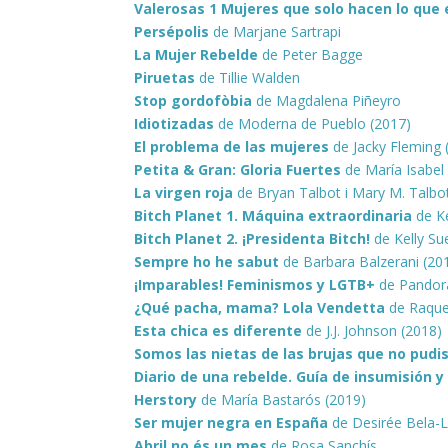
Valerosas 1 Mujeres que solo hacen lo que 
Persépolis
de Marjane Sartrapi
La Mujer Rebelde
de Peter Bagge
Piruetas
de Tillie Walden
Stop gordofòbia
de Magdalena Piñeyro
Idiotizadas
de Moderna de Pueblo (2017)
El problema de las mujeres
de Jacky Fleming
Petita & Gran: Gloria Fuertes
de María Isabel
La virgen roja
de Bryan Talbot i Mary M. Talbo
Bitch Planet 1. Máquina extraordinaria
de Ke
Bitch Planet 2. ¡Presidenta Bitch!
de Kelly Su
Sempre ho he sabut
de Barbara Balzerani (20
¡Imparables! Feminismos y LGTB+
de Pandora
¿Qué pacha, mama? Lola Vendetta
de Raque
Esta chica es diferente
de J.J. Johnson (2018
Somos las nietas de las brujas que no pudi
Diario de una rebelde. Guía de insumisión y
Herstory
de María Bastarós (2019)
Ser mujer negra en España
de Desirée Bela-
Abril no és un mes
de Rosa Sanchís