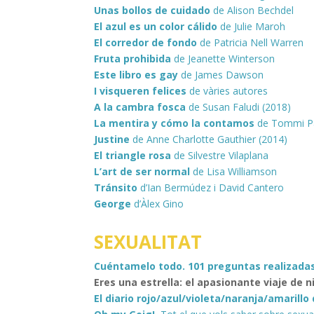
Unas bollos de cuidado
de Alison Bechdel
El azul es un color cálido
de Julie Maroh
El corredor de fondo
de Patricia Nell Warren
Fruta prohibida
de
Jeanette
Winterson
Este libro es gay
de James Dawson
I visqueren felices
de vàries autores
A la cambra fosca
de Susan Faludi (2018)
La mentira y cómo la contamos
de Tommi Pa
Justine
de Anne Charlotte Gauthier (2014)
El triangle rosa
de Silvestre Vilaplana
L’art de ser normal
de Lisa Williamson
Tránsito
d’Ian Bermúdez i David Cantero
George
d’Àlex Gino
SEXUALITAT
Cuéntamelo todo. 101 preguntas realizadas
Eres una estrella: el apasionante viaje de 
El diario rojo/azul/violeta/naranja/amarillo