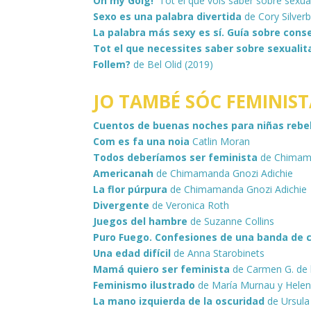
Oh my Goig!
Tot el que vols saber sobre sexua
Sexo es una palabra divertida
de Cory Silver
La palabra más sexy es sí. Guía sobre cons
Tot el que necessites saber sobre sexualit
Follem?
de Bel Olid (2019)
JO TAMBÉ SÓC FEMINIS
Cuentos de buenas noches para niñas reb
Com es fa una noia
Catlin Moran
Todos deberíamos ser feminista
de Chimam
Americanah
de Chimamanda Gnozi Adichie
La flor
pú
r
pura
de Chimamanda Gnozi Adichie
Divergente
de
Veronica Roth
Juegos del hambre
de
Suzanne Collins
Puro Fuego.
Confesiones de una banda de 
Una edad difícil
de Anna Starobinets
Mamá quiero ser feminista
de Carmen G. de 
Feminismo ilustrado
de María Murnau y Helen 
La mano izquierda de la oscuridad
de Ursula