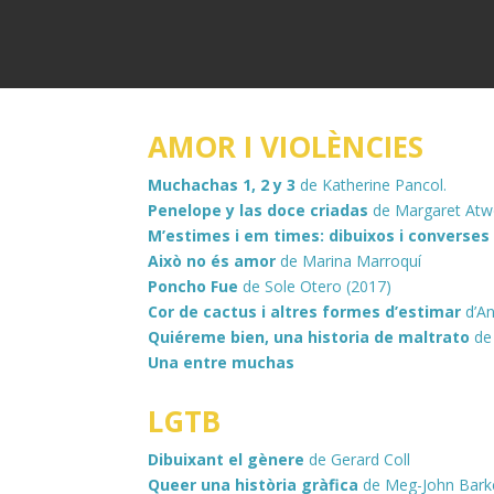
AMOR I VIOLÈNCIES
Muchachas 1, 2 y 3
de Katherine Pancol.
Penelope y las doce criadas
de Margaret At
M’estimes i em times: dibuixos i converses
Això no és amor
de Marina Marroquí
Poncho Fue
de Sole Otero (2017)
Cor de cactus i altres formes d’estimar
d’A
Quiéreme bien, una historia de maltrato
de 
Una entre muchas
LGTB
Dibuixant el gènere
de Gerard Coll
Queer una història gràfica
de Meg-John Bark