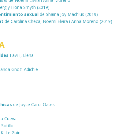
litat de Noemí Elvira i Anna Moreno
berg y Fiona Smyth (2019)
entimiento sexual
de Shaina Joy Machlus (2019)
at
de Carolina Checa, Noemí Elvira i Anna Moreno (2019)
TA
eldes
Favilli, Elena
anda Gnozi Adichie
chicas
de Joyce Carol Oates
la Cueva
Sotillo
 K. Le Guin