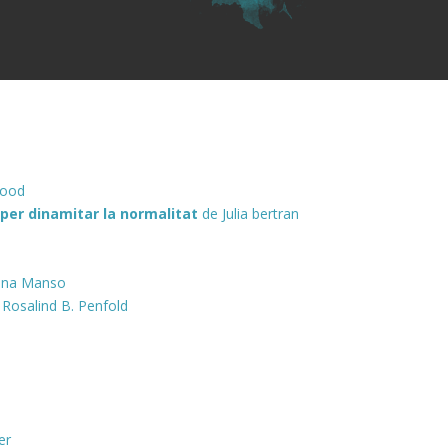
wood
 per dinamitar la normalitat
de Julia bertran
nna Manso
Rosalind B. Penfold
er