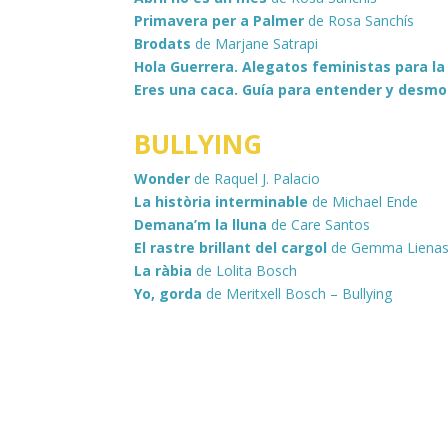
Primavera per a Palmer
de Rosa Sanchís
Brodats
de Marjane Satrapi
Hola Guerrera. Alegatos feministas para la
Eres una caca. Guía para entender y desm
BULLYING
Wonder
de Raquel J. Palacio
La història interminable
de Michael Ende
Demana’m la lluna
de Care Santos
El rastre brillant del cargol
de Gemma Liena
La ràbia
de Lolita Bosch
Yo, gorda
de Meritxell Bosch – Bullying