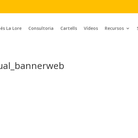
 és La Lore
Consultoria
Cartells
Vídeos
Recursos
xual_bannerweb